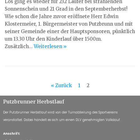
Los ging es wieder für 232 Läufer bei strahlenden
Sonnenschein und 21 Grad in den Septemberherbst!
Wie schon die Jahre zuvor eröffnete Herr Edwin
Klostermeier, 1. Bürgermeister von Putzbrunn und mit
seiner Gemeinde einer der Hauptsponsoren, pünktlich
um 13.30 Uhr den Kinderlauf über 1500m.
Zusätzlich…
Weiterlesen »
« Zurück
1
2
Putzbrunner Herbstlauf
Der Putzbrunner Herbstlauf wird von der Turnabteilung des Sportvereins
veranstaltet. Dabei handelt es sich um einen DLV genehmigten Volkslauf.
Anschrift
: