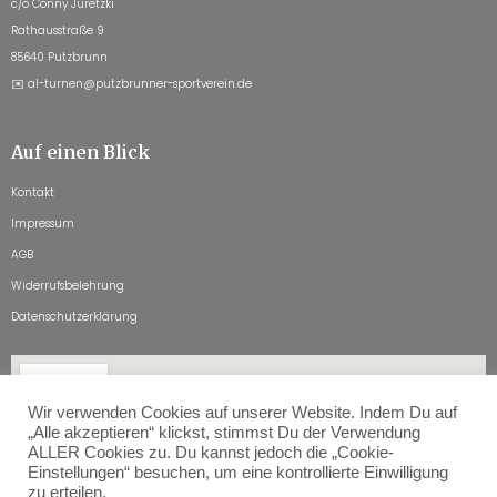
c/o Conny Juretzki
Rathausstraße 9
85640 Putzbrunn
✉️ al-turnen@putzbrunner-sportverein.de
Auf einen Blick
Kontakt
Impressum
AGB
Widerrufsbelehrung
Datenschutzerklärung
Wir verwenden Cookies auf unserer Website. Indem Du auf
„Alle akzeptieren“ klickst, stimmst Du der Verwendung
ALLER Cookies zu. Du kannst jedoch die „Cookie-
Einstellungen“ besuchen, um eine kontrollierte Einwilligung
zu erteilen.